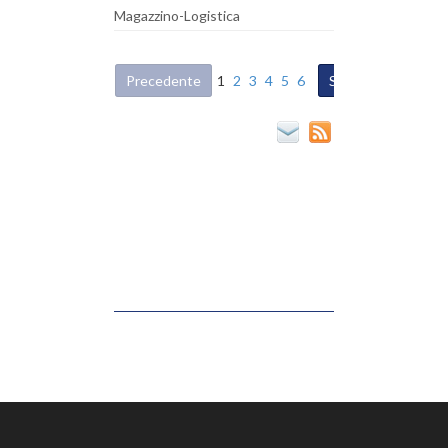
Magazzino-Logistica
Precedente
1
2
3
4
5
6
Successiva