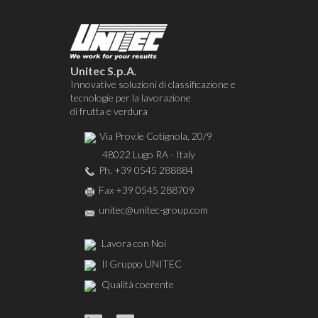
Unitec S.p.A.
Innovative soluzioni di classificazione e
tecnologie per la lavorazione
di frutta e verdura
Via Prov.le Cotignola, 20/9
48022 Lugo RA - Italy
Ph.
+39 0545 288884
Fax +39 0545 288709
unitec@unitec-group.com
Lavora con Noi
Il Gruppo UNITEC
Qualità coerente